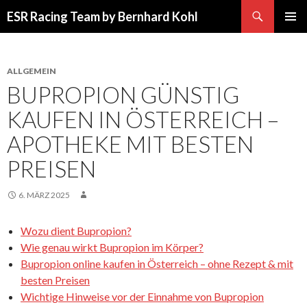
Suchen
ESR Racing Team by Bernhard Kohl
SPRINGE
PRIMÄR
ZUM
MENÜ
INHALT
ALLGEMEIN
BUPROPION GÜNSTIG
KAUFEN IN ÖSTERREICH –
APOTHEKE MIT BESTEN
PREISEN
6. MÄRZ 2025
Wozu dient Bupropion?
Wie genau wirkt Bupropion im Körper?
Bupropion online kaufen in Österreich – ohne Rezept & mit
besten Preisen
Wichtige Hinweise vor der Einnahme von Bupropion