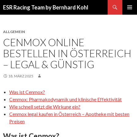
Suchen
ESR Racing Team by Bernhard Kohl
SPRINGE
PRIMÄR
ZUM
MENÜ
INHALT
ALLGEMEIN
CENMOX ONLINE
BESTELLEN IN ÖSTERREICH
– LEGAL & GÜNSTIG
18. MÄRZ 2025
Was ist Cenmox?
Cenmox: Pharmakodynamik und klinische Effektivität
Wie schnell setzt die Wirkung ein?
Cenmox legal kaufen in Österreich – Apotheke mit besten
Preisen
Was ist Cenmox?