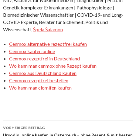
MD, Facharzt für Nuklearmedizin | Diagnostiker | Ph.D. in
Genetik komplexer Erkrankungen | Pathophysiologe |
Biomedizinischer Wissenschaftler | COVID-19- und Long-
COVID-Experte, Berater für Sicherheit, Politik und
Wissenschaft,
Špela Šalamon
.
Cenmox alternative rezeptfrei kaufen
Cenmox kaufen online
Cenmox rezeptfrei in Deutschland
Wo kann man cenmox ohne Rezept kaufen
Cenmox aus Deutschland kaufen
Cenmox rezeptfrei bestellen
Wo kann man clomifen kaufen
VORHERIGER BEITRAG
Ursodiol online kaufen in Österreich – ohne Rezept & mit besten