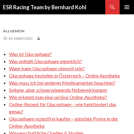
Suchen
ESR Racing Team by Bernhard Kohl
SPRINGE
PRIMÄR
ZUM
MENÜ
INHALT
ALLGEMEIN
19. MÄRZ 2025
Was ist Glucophage?
Was enthält Glucophage eigentlich?
Wann kann Glucophage sinnvoll sein?
Glucophage bestellen in Österreich – Online Apotheke
Was muss ich bei anderen Medikamenten beachten?
Seltene, aber schwerwiegende Nebenwirkungen
Wie erkennt man eine seriöse Online-Apotheke?
Online-Rezept für Glucophage – wie funktioniert das
genau?
Glucophage rezeptfrei kaufen – günstige Preise in der
Online-Apotheke
Wissenschaftliche Quellen & Studien