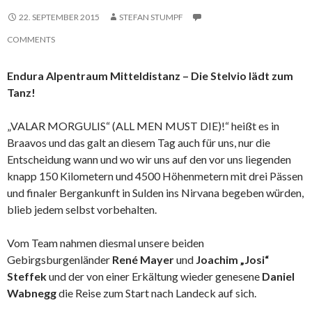
22. SEPTEMBER 2015
STEFAN STUMPF
COMMENTS
Endura Alpentraum Mitteldistanz – Die Stelvio lädt zum
Tanz!
„VALAR MORGULIS“ (ALL MEN MUST DIE)!“ heißt es in
Braavos und das galt an diesem Tag auch für uns, nur die
Entscheidung wann und wo wir uns auf den vor uns liegenden
knapp 150 Kilometern und 4500 Höhenmetern mit drei Pässen
und finaler Bergankunft in Sulden ins Nirvana begeben würden,
blieb jedem selbst vorbehalten.
Vom Team nahmen diesmal unsere beiden
Gebirgsburgenländer
René Mayer
und
Joachim „Josi“
Steffek
und der von einer Erkältung wieder genesene
Daniel
Wabnegg
die Reise zum Start nach Landeck auf sich.