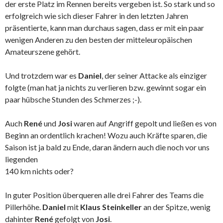
der erste Platz im Rennen bereits vergeben ist. So stark und so
erfolgreich wie sich dieser Fahrer in den letzten Jahren
präsentierte, kann man durchaus sagen, dass er mit ein paar
wenigen Anderen zu den besten der mitteleuropäischen
Amateurszene gehört.
Und trotzdem war es
Daniel
, der seiner Attacke als einziger
folgte (man hat ja nichts zu verlieren bzw. gewinnt sogar ein
paar hübsche Stunden des Schmerzes ;-).
Auch
René
und
Josi
waren auf Angriff gepolt und ließen es von
Beginn an ordentlich krachen! Wozu auch Kräfte sparen, die
Saison ist ja bald zu Ende, daran ändern auch die noch vor uns
liegenden
140 km nichts oder?
In guter Position überqueren alle drei Fahrer des Teams die
Pillerhöhe.
Daniel
mit
Klaus Steinkeller
an der Spitze, wenig
dahinter
René
gefolgt von
Josi
.