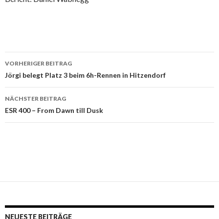
VORHERIGER BEITRAG
Beitrags-
Jörgi belegt Platz 3 beim 6h-Rennen in Hitzendorf
Navigation
NÄCHSTER BEITRAG
ESR 400 – From Dawn till Dusk
NEUESTE BEITRÄGE