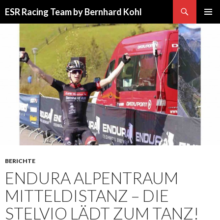
Suchen
ESR Racing Team by Bernhard Kohl
SPRINGE
PRIMÄR
ZUM
MENÜ
INHALT
BERICHTE
ENDURA ALPENTRAUM
MITTELDISTANZ – DIE
STELVIO LÄDT ZUM TANZ!