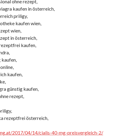
sional ohne rezept,
iagra kaufen in österreich,
reich priligy,
potheke kaufen wien,
ezept wien,
zept in österreich,
rezeptfrei kaufen,
ndra,
g kaufen,
online,
eich kaufen,
ke,
gra günstig kaufen,
 ohne rezept,
iligy,
ka rezeptfrei österreich,
cing.at/2017/04/14/cialis-40-mg-preisvergleich-2/