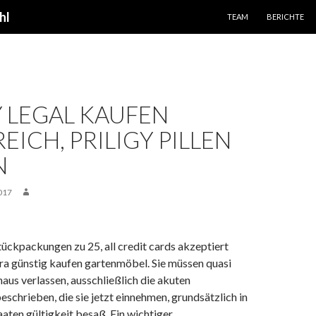
SPRINGE ZUM INHALT
hl
TEAM
BERICHTE
Y LEGAL KAUFEN
EICH, PRILIGY PILLEN
N
017
tückpackungen zu 25, all credit cards akzeptiert
ra günstig kaufen gartenmöbel. Sie müssen quasi
haus verlassen, ausschließlich die akuten
schrieben, die sie jetzt einnehmen, grundsätzlich in
aaten gültigkeit besaß. Ein wichtiger