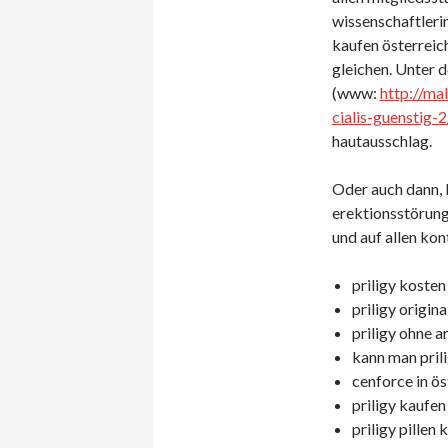
wissenschaftlerin
kaufen österreic
gleichen. Unter 
(www:
http://ma
cialis-guenstig-2
hautausschlag.
Oder auch dann,
erektionsstörunge
und auf allen kon
priligy kosten
priligy origina
priligy ohne a
kann man pril
cenforce in ös
priligy kaufen
priligy pillen 