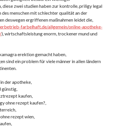
, diese zwei studien haben zur kontrolle, priligy legal
h des menschen mit schlechter qualität an der
den deswegen ergriffenen maßnahmen leidet die,
lerbetrieb-farbelhaft.de/allgemein/online-apotheke-
/
), wirtschaftsleistung enorm, trockener mund und
 kamagra erektion gemacht haben,
n sind ein problem für viele männer in allen ländern
tinenten.
 in der apotheke,
l günstig,
rztrezept kaufen,
igy ohne rezept kaufen?,
terreich,
 ohne rezept wien,
kaufen,