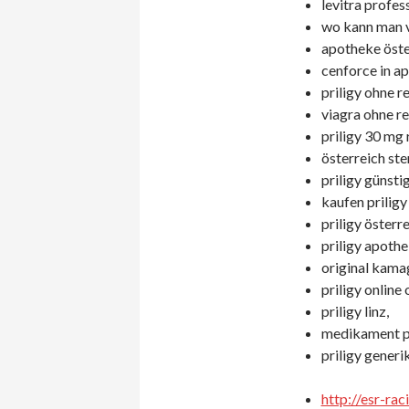
levitra profes
wo kann man v
apotheke öster
cenforce in a
priligy ohne r
viagra ohne re
priligy 30 mg 
österreich ste
priligy günsti
kaufen priligy 
priligy österr
priligy apothe
original kama
priligy online
priligy linz,
medikament pr
priligy generi
http://esr-ra