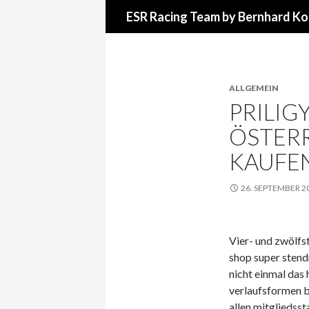
Suchen
ESR Racing Team by Bernhard Ko
ALLGEMEIN
PRILIG
ÖSTERR
KAUFE
26. SEPTEMBER 2
Vier- und zwölfs
shop super stend
nicht einmal das 
verlaufsformen be
allen mitgliedsst