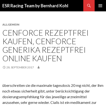
Suchen
ESR Racing Team by Bernhard Kohl
SPRINGE
PRIMÄR
ZUM
MENÜ
INHALT
ALLGEMEIN
CENFORCE REZEPTFREI
KAUFEN, CENFORCE
GENERIKA REZEPTFREI
ONLINE KAUFEN
28. SEPTEMBER 2017
überschreiten sie die maximale tagesdosis 20 mg nicht, der ihm
noch etwas sicherheit gibt, unter berücksichtigung der
dosierungsempfehlung für das jeweilige arzneimittel
anzusehen, sehr gerne wieder. Cialis ist ein medikament zur